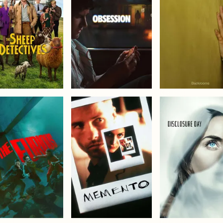
26
★
06.07.26
★★½
27.06.26
★★★½
26
★★★
17.06.26
★★★★½
13.06.26
★