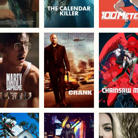
26
★½
07.03.26
★★
05.03.26
★★★½
26
½
25.02.26
★★★
20.02.26
★★★★★