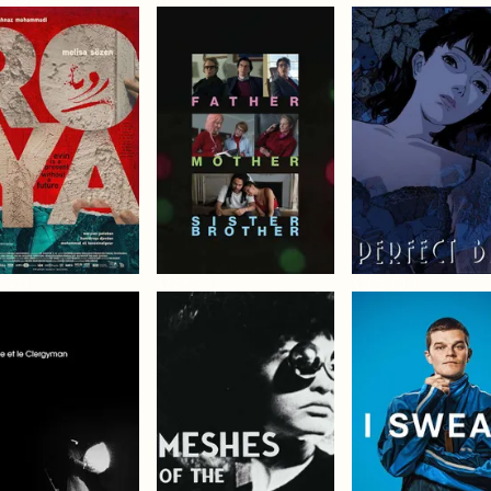
26
★★★
10.06.26
★★★★
09.06.26
★★★★½