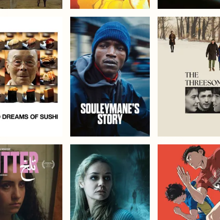
26
★★
01.04.26
★★★½
28.03.26
★★★½
26
★
15.03.26
★★★★★
11.03.26
★★★★