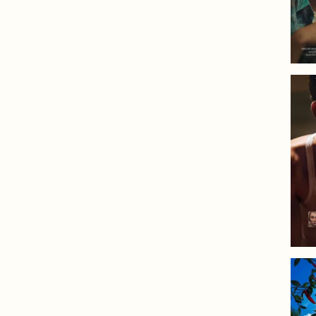
08.03.
★★★
28.02.
★★★