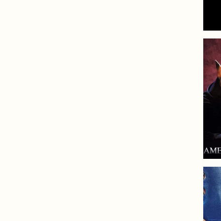
07.06.
03.06.
★★